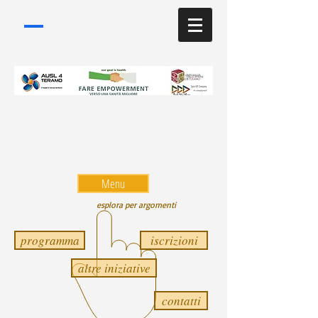
Convegno a Teramo il 6
giugno 2016
Università-Aula Magna
Menu
esplora per argomenti
programma
iscrizioni
altre iniziative
contatti