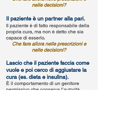
nelle decisioni?
Il paziente è un partner alla pari.
Il paziente è di fatto responsabile della
propria cura, ma non è detto che sia
capace di esserlo.
Che fare allora nelle prescrizioni e
nelle decisioni?
Lascio che il paziente faccia come
vuole e poi cerco di aggiustare la
cura (es. dieta e insulina).
È il comportamento di un genitore
permissivo che conserva l’autorità
dietro le quinte in modo manipolatorio.
Siamo agli antipodi della filosofia
dell’empowerment.
Che fare allora nelle prescrizioni e
nelle decisioni?
Vedere quel che non c'è