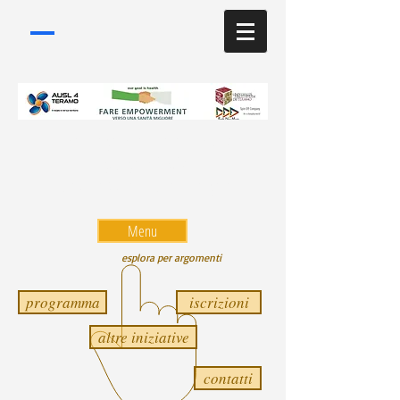
Convegno a Teramo il 6
giugno 2016
Università-Aula Magna
Menu
esplora per argomenti
programma
iscrizioni
altre iniziative
contatti