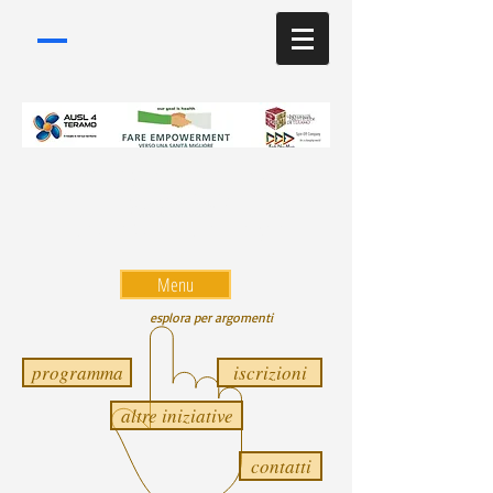
Convegno a Teramo il 6
giugno 2016
Università-Aula Magna
Menu
esplora per argomenti
programma
iscrizioni
altre iniziative
contatti