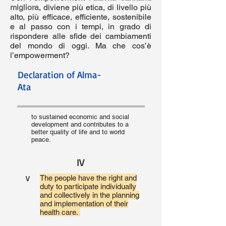
migliora
, diviene più etica, di livello più
alto, più efficace, efficiente, sostenibile
e al passo con i tempi, in grado di
rispondere alle sfide dei cambiamenti
del mondo di oggi. Ma che cos’è
l’empowerment?
Declaration of Alma-
Ata
to sustained economic and social
development and contributes to a
better quality of life and to world
peace.
IV
V
The people have the right and
duty to participate individually
and collectively in the planning
and implementation of their
health care.