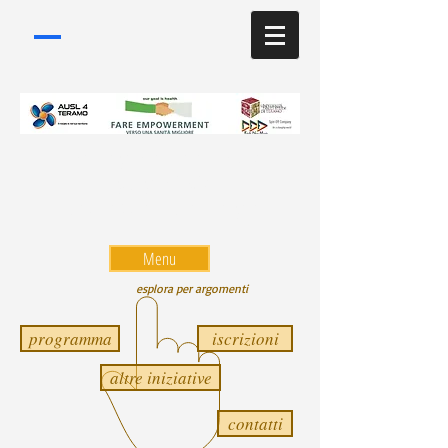
Convegno a Teramo il 6
giugno 2016
Università-Aula Magna
Menu
esplora per argomenti
programma
iscrizioni
altre iniziative
contatti